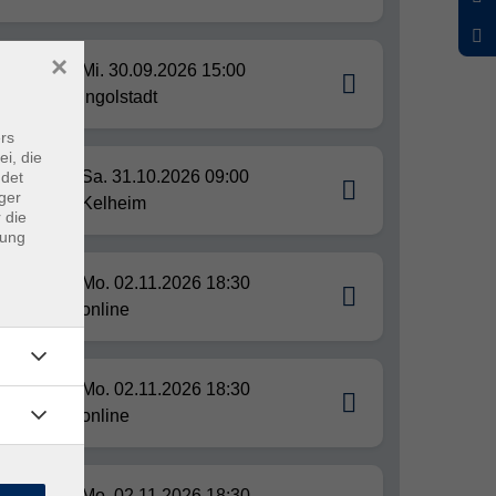
×
n der
Mi. 30.09.2026 15:00
Ingolstadt
rs
ei, die
-
Sa. 31.10.2026 09:00
ndet
ger
Kelheim
 die
dung
Mo. 02.11.2026 18:30
online
Mo. 02.11.2026 18:30
Netz
online
Mo. 02.11.2026 18:30