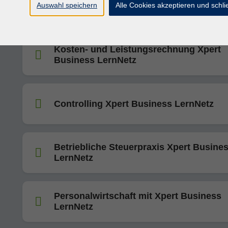
Einnahmen-Überschuss-Rechnung Xper
Auswahl speichern
Alle Cookies akzeptieren und schl
Business LernNetz
Kosten- und Leistungsrechnung Xpert
Business LernNetz
Controlling Xpert Business LernNetz
Betriebliche Steuerpraxis Xpert Busine
LernNetz
Personalwirtschaft mit Xpert Business
LernNetz