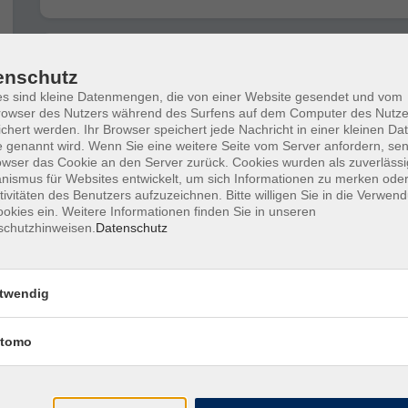
Weiterbildung – Persönliche Beratung i
enschutz
vhs Ingolstadt
s sind kleine Datenmengen, die von einer Website gesendet und vom
owser des Nutzers während des Surfens auf dem Computer des Nutze
chert werden. Ihr Browser speichert jede Nachricht in einer kleinen Dat
Grundlagen für ein erfolgreiches Online
 genannt wird. Wenn Sie eine weitere Seite vom Server anfordern, se
owser das Cookie an den Server zurück. Cookies wurden als zuverlässi
Angebot
ismus für Websites entwickelt, um sich Informationen zu merken oder
tivitäten des Benutzers aufzuzeichnen. Bitte willigen Sie in die Verwen
okies ein. Weitere Informationen finden Sie in unseren
schutzhinweisen.
Datenschutz
Finanzbuchführung 2 Xpert Business
LernNetz
twendig
Lohn und Gehalt 2 Xpert Business Lern
tomo