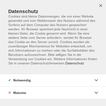
×
Datenschutz
Cookies sind kleine Datenmengen, die von einer Website
gesendet und vom Webbrowser des Nutzers während des
Surfens auf dem Computer des Nutzers gespeichert
Skip to main content
You are here:
werden. Ihr Browser speichert jede Nachricht in einer
Programm
Virtuelle Akademie
kleinen Datei, die Cookie genannt wird. Wenn Sie eine
Viona - Die Virtuelle Online Akademie
weitere Seite vom Server anfordern, sendet Ihr Browser
das Cookie an den Server zurück. Cookies wurden als
zuverlässiger Mechanismus für Websites entwickelt, um
sich Informationen zu merken oder die Surfaktivitäten des
Die
Virtuelle Online
Akademie VIONA
® ist ein
Benutzers aufzuzeichnen. Bitte willigen Sie in die
innovatives Online-Unterrichtsformat für die berufliche
Verwendung von Cookies ein. Weitere Informationen finden
Sie in unseren Datenschutzhinweisen.
Datenschutz
Weiterbildung, das die vhs-Weiterbildungsakademie mit
dem IBB Institut für Berufliche Bildung realisiert. Die
virtuellen Seminare
ermöglichen Ihnen, gemeinsam mit
Notwendig
Teilnehmern aus ganz Deutschland im Live-Unterricht zu
lernen. Vhs-Mitarbeiter beraten Sie bei der Auswahl der
passenden Weiterbildung und sind Ihre Ansprechpartner
Matomo
vor Ort.