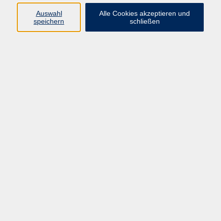
Bei Vorliegen der Voraussetzungen übernehmen die
Auswahl
Alle Cookies akzeptieren und
Agentur für Arbeit und die Jobcenter die
speichern
schließen
Lehrgangsgebühren.
Aus welchen Kurskategorien können Sie wählen?
Für die schnelle Suche haben wir für Sie
Weiterbildungsangebote zu ausgewählten Kurskategorien
zusammengestellt. Gerne können Sie im Gesamtangebot
Ihren persönlichen Weiterbildungswunsch herausfinden.
Kaufmännische
Medizin, Pflege und
Schulungen, Büro und
Gesundheit
Personal
IT und Informatik
Technik und Gewerbe
Grafikdesign und
Sprachkurse