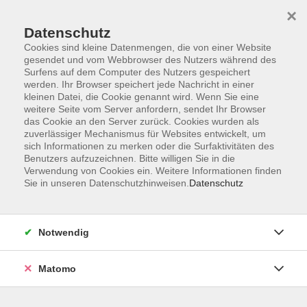
×
Datenschutz
Cookies sind kleine Datenmengen, die von einer Website
gesendet und vom Webbrowser des Nutzers während des
Surfens auf dem Computer des Nutzers gespeichert
Skip to main content
You are here:
werden. Ihr Browser speichert jede Nachricht in einer
Über uns
Unsere Dozierenden
kleinen Datei, die Cookie genannt wird. Wenn Sie eine
weitere Seite vom Server anfordern, sendet Ihr Browser
das Cookie an den Server zurück. Cookies wurden als
Arnold, Eva-Maria
zuverlässiger Mechanismus für Websites entwickelt, um
sich Informationen zu merken oder die Surfaktivitäten des
Benutzers aufzuzeichnen. Bitte willigen Sie in die
Verwendung von Cookies ein. Weitere Informationen finden
Sie in unseren Datenschutzhinweisen.
Datenschutz
Pilates
Do. 24.09.2026 16:45
Kelheim
Notwendig
Matomo
Pilates