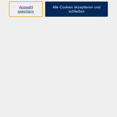
Do. 24.09.2026 18:00
Auswahl
Alle Cookies akzeptieren und
speichern
schließen
Kelheim
zurück zur Übersicht
Impressum
Datenschutzerklärung
AGB
Widerruf
Programm