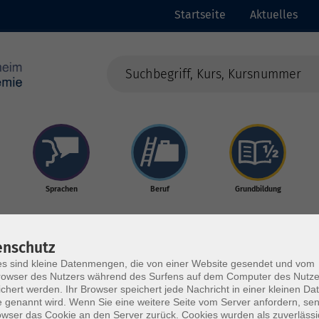
Startseite
Aktuelles
Sprachen
Beruf
Grundbildung
enschutz
s sind kleine Datenmengen, die von einer Website gesendet und vom
owser des Nutzers während des Surfens auf dem Computer des Nutze
chert werden. Ihr Browser speichert jede Nachricht in einer kleinen Dat
 genannt wird. Wenn Sie eine weitere Seite vom Server anfordern, se
rden
owser das Cookie an den Server zurück. Cookies wurden als zuverlässi