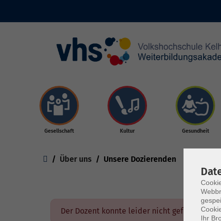
Skip to main content
Gesellschaft
Kultur
Gesundheit
You are here:
Über uns
Unsere Dozierenden
Dat
Cookie
Webbr
gespei
Cookie
Der Dozent konnte leider nicht gefunden we
Ihr Br