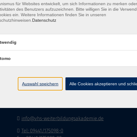
ismus für Websites entwickelt, um sich Informationen zu merken oder
tivitäten des Benutzers aufzuzeichnen. Bitte willigen Sie in die Verwen
okies ein. Weitere Informationen finden Sie in unseren
schutzhinweisen.
Datenschutz
I
twendig
tomo
vhs-Weiterbildungsakademie Kelheim
e.V.
Auswahl speichern
Alle Cookies akzeptieren und schl
Lederergasse 2
93309 Kelheim
info@vhs-weiterbildungsakademie.de
Tel: 09441/175098-0