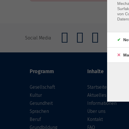
Mechan
Surfak
von Co
Daten
Social Media
No
Ma
Programm
Inhalte
Gesellschaft
Startseite
Kultur
Aktuelles
Gesundheit
Informationen
Sprachen
Über uns
Beruf
Kontakt
Grundbildung
FAQ