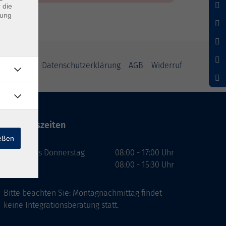
 die
dung
mpressum
Datenschutzerklärung
AGB
Widerruf
Öffnungszeiten
ießen
Montag bis Donnerstag
08:00 - 17:00 Uhr
Freitag
08:00 - 15:30 Uhr
Bitte beachten Sie: Montagnachmittag findet
keine Integrationsberatung statt.