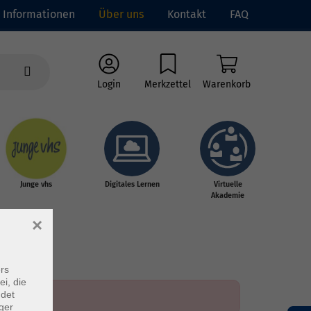
Informationen
Über uns
Kontakt
FAQ
Login
Merkzettel
Warenkorb
Junge vhs
Digitales Lernen
Virtuelle
Akademie
×
rs
ei, die
ndet
ger