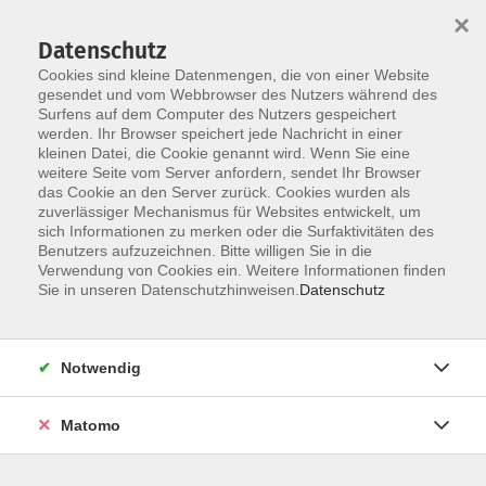
×
Datenschutz
Cookies sind kleine Datenmengen, die von einer Website
gesendet und vom Webbrowser des Nutzers während des
Surfens auf dem Computer des Nutzers gespeichert
Skip to main content
You are here:
werden. Ihr Browser speichert jede Nachricht in einer
Über uns
Unsere Dozierenden
kleinen Datei, die Cookie genannt wird. Wenn Sie eine
weitere Seite vom Server anfordern, sendet Ihr Browser
das Cookie an den Server zurück. Cookies wurden als
Less, Heike
zuverlässiger Mechanismus für Websites entwickelt, um
sich Informationen zu merken oder die Surfaktivitäten des
Benutzers aufzuzeichnen. Bitte willigen Sie in die
Verwendung von Cookies ein. Weitere Informationen finden
Sie in unseren Datenschutzhinweisen.
Datenschutz
Leselust
Mi. 16.09.2026 10:00
Kelheim
Notwendig
Matomo
Leselust