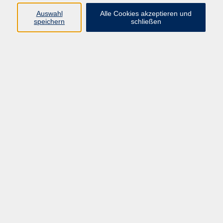
Mi. 13.01.2027 10:00
Auswahl
Alle Cookies akzeptieren und
speichern
schließen
Kelheim
zurück zur Übersicht
Impressum
Datenschutzerklärung
AGB
Widerruf
Programm