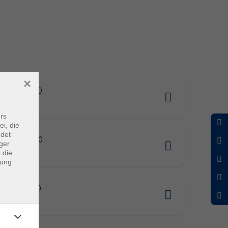
×
6.2026 15:00
adt
rs
ei, die
ndet
9.2026 15:00
ger
adt
 die
dung
2.2026 10:00
adt