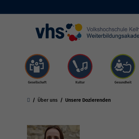
Skip to main content
Gesellschaft
Kultur
Gesundheit
You are here:
Über uns
Unsere Dozierenden