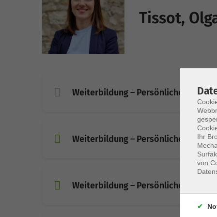
Tissot, Olg
Dat
Weiterbildung – Persönliche Beratung
Cookie
Webbr
gespei
Cookie
Ihr Br
Weiterbildung – Persönliche Beratung
Mechan
Surfak
von Co
Daten
Weiterbildung – Persönliche Beratung
No