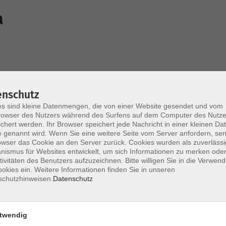
a
Mi. 24.0
enschutz
 in der vhs Ingolstadt
Ingolst
s sind kleine Datenmengen, die von einer Website gesendet und vom
owser des Nutzers während des Surfens auf dem Computer des Nutze
chert werden. Ihr Browser speichert jede Nachricht in einer kleinen Dat
 genannt wird. Wenn Sie eine weitere Seite vom Server anfordern, se
Mi. 30.0
owser das Cookie an den Server zurück. Cookies wurden als zuverlässi
 in der vhs Ingolstadt
Ingolst
ismus für Websites entwickelt, um sich Informationen zu merken oder
tivitäten des Benutzers aufzuzeichnen. Bitte willigen Sie in die Verwen
okies ein. Weitere Informationen finden Sie in unseren
schutzhinweisen.
Datenschutz
Mi. 02.1
 in der vhs Ingolstadt
Ingolst
twendig