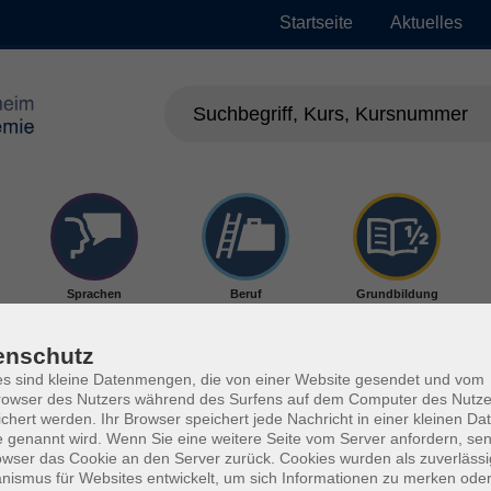
Startseite
Aktuelles
Sprachen
Beruf
Grundbildung
enschutz
s sind kleine Datenmengen, die von einer Website gesendet und vom
owser des Nutzers während des Surfens auf dem Computer des Nutze
chert werden. Ihr Browser speichert jede Nachricht in einer kleinen Dat
 genannt wird. Wenn Sie eine weitere Seite vom Server anfordern, se
owser das Cookie an den Server zurück. Cookies wurden als zuverlässi
ismus für Websites entwickelt, um sich Informationen zu merken oder