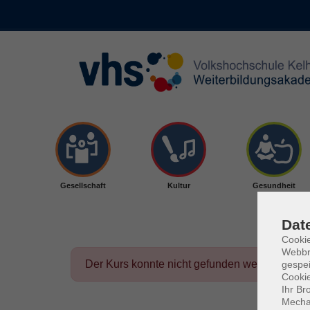
Skip to main content
Gesellschaft
Kultur
Gesundheit
Dat
Cookie
Webbr
Der Kurs konnte nicht gefunden werden.
gespei
Cookie
Ihr Br
Mechan