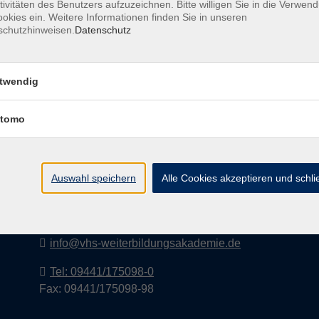
tivitäten des Benutzers aufzuzeichnen. Bitte willigen Sie in die Verwen
okies ein. Weitere Informationen finden Sie in unseren
schutzhinweisen.
Datenschutz
I
twendig
tomo
vhs-Weiterbildungsakademie Kelheim
e.V.
Auswahl speichern
Alle Cookies akzeptieren und schl
Lederergasse 2
93309 Kelheim
info@vhs-weiterbildungsakademie.de
Tel: 09441/175098-0
Fax: 09441/175098-98