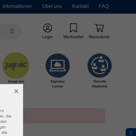
Informationen
Über uns
Kontakt
FAQ
Login
Merkzettel
Warenkorb
Junge vhs
Digitales
Virtuelle
Lernen
Akademie
×
rs
ei, die
ndet
ger
 die