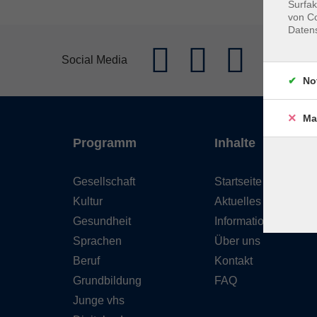
Surfak
von Co
Daten
Social Media
No
Ma
Programm
Inhalte
Gesellschaft
Startseite
Kultur
Aktuelles
Gesundheit
Informationen
Sprachen
Über uns
Beruf
Kontakt
Grundbildung
FAQ
Junge vhs