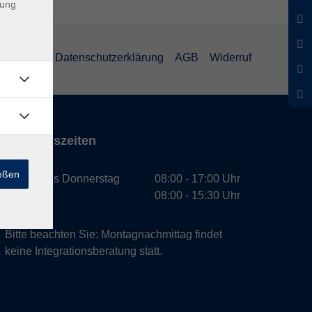
dung
mpressum
Datenschutzerklärung
AGB
Widerruf
Öffnungszeiten
ießen
Montag bis Donnerstag
08:00 - 17:00 Uhr
Freitag
08:00 - 15:30 Uhr
Bitte beachten Sie: Montagnachmittag findet
keine Integrationsberatung statt.