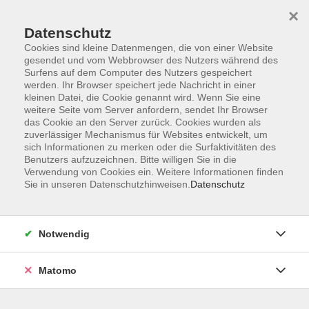
×
Datenschutz
Cookies sind kleine Datenmengen, die von einer Website
gesendet und vom Webbrowser des Nutzers während des
Surfens auf dem Computer des Nutzers gespeichert
Skip to main content
werden. Ihr Browser speichert jede Nachricht in einer
kleinen Datei, die Cookie genannt wird. Wenn Sie eine
weitere Seite vom Server anfordern, sendet Ihr Browser
Der Kurs konnte nicht gefunden werden.
das Cookie an den Server zurück. Cookies wurden als
zuverlässiger Mechanismus für Websites entwickelt, um
sich Informationen zu merken oder die Surfaktivitäten des
Benutzers aufzuzeichnen. Bitte willigen Sie in die
Verwendung von Cookies ein. Weitere Informationen finden
Sie in unseren Datenschutzhinweisen.
Datenschutz
Impressum
Datenschutzerklärung
AGB
Notwendig
Widerruf
Matomo
Programm