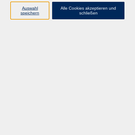
Auswahl
Alle Cookies akzeptieren und
Gesellschaft
speichern
schließen
Kultur
Gesundheit
Sprachen
Beruf
Grundbildung
Junge vhs
Digitales Lernen
Virtuelle Akademie
Inhalte
Startseite
Aktuelles