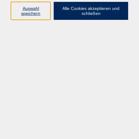
Auswahl
Alle Cookies akzeptieren und
Gesellschaft
speichern
schließen
Kultur
Gesundheit
Sprachen
Beruf
Grundbildung
Junge vhs
Digitales Lernen
Virtuelle Akademie
Inhalte
Startseite
Aktuelles