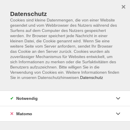
×
Datenschutz
Cookies sind kleine Datenmengen, die von einer Website
gesendet und vom Webbrowser des Nutzers während des
Surfens auf dem Computer des Nutzers gespeichert
Skip to main content
werden. Ihr Browser speichert jede Nachricht in einer
kleinen Datei, die Cookie genannt wird. Wenn Sie eine
weitere Seite vom Server anfordern, sendet Ihr Browser
Der Kurs konnte nicht gefunden werden.
das Cookie an den Server zurück. Cookies wurden als
zuverlässiger Mechanismus für Websites entwickelt, um
sich Informationen zu merken oder die Surfaktivitäten des
Benutzers aufzuzeichnen. Bitte willigen Sie in die
Verwendung von Cookies ein. Weitere Informationen finden
Sie in unseren Datenschutzhinweisen.
Datenschutz
Impressum
Datenschutzerklärung
AGB
Notwendig
Widerruf
Matomo
Programm