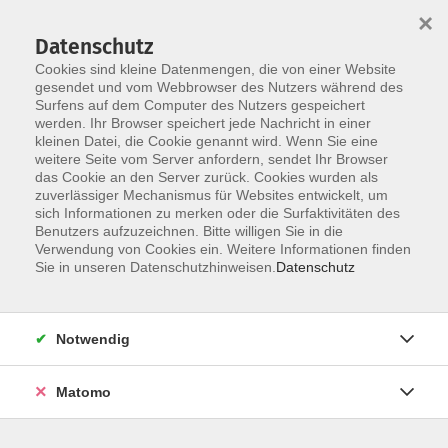
×
Datenschutz
Cookies sind kleine Datenmengen, die von einer Website
gesendet und vom Webbrowser des Nutzers während des
Surfens auf dem Computer des Nutzers gespeichert
Skip to main content
werden. Ihr Browser speichert jede Nachricht in einer
kleinen Datei, die Cookie genannt wird. Wenn Sie eine
weitere Seite vom Server anfordern, sendet Ihr Browser
das Cookie an den Server zurück. Cookies wurden als
zuverlässiger Mechanismus für Websites entwickelt, um
sich Informationen zu merken oder die Surfaktivitäten des
Benutzers aufzuzeichnen. Bitte willigen Sie in die
Verwendung von Cookies ein. Weitere Informationen finden
Sie in unseren Datenschutzhinweisen.
Datenschutz
Sie sind hier:
Beruf
Beruf und Karriere
Notwendig
Lohn und Gehalt 1 Xpert Business LernNetz
Matomo
Die Lohn- und Gehaltsrechnung dient der korrekten
Ermittlung des Bruttolohns und der gesetzlichen