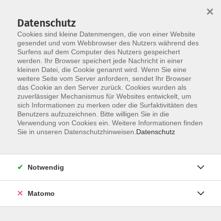
×
Datenschutz
Cookies sind kleine Datenmengen, die von einer Website
gesendet und vom Webbrowser des Nutzers während des
Surfens auf dem Computer des Nutzers gespeichert
Skip to main content
werden. Ihr Browser speichert jede Nachricht in einer
kleinen Datei, die Cookie genannt wird. Wenn Sie eine
weitere Seite vom Server anfordern, sendet Ihr Browser
das Cookie an den Server zurück. Cookies wurden als
zuverlässiger Mechanismus für Websites entwickelt, um
sich Informationen zu merken oder die Surfaktivitäten des
Benutzers aufzuzeichnen. Bitte willigen Sie in die
Verwendung von Cookies ein. Weitere Informationen finden
Sie in unseren Datenschutzhinweisen.
Datenschutz
Sie sind hier:
Beruf
Beruf und Karriere
Notwendig
Lohn und Gehalt 1 Xpert Business LernNetz
Matomo
Die Lohn- und Gehaltsrechnung dient der korrekten
Ermittlung des Bruttolohns und der gesetzlichen