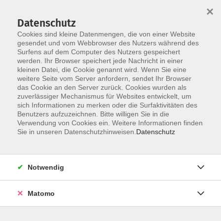
×
Datenschutz
Cookies sind kleine Datenmengen, die von einer Website
gesendet und vom Webbrowser des Nutzers während des
Surfens auf dem Computer des Nutzers gespeichert
Skip to main content
werden. Ihr Browser speichert jede Nachricht in einer
kleinen Datei, die Cookie genannt wird. Wenn Sie eine
weitere Seite vom Server anfordern, sendet Ihr Browser
das Cookie an den Server zurück. Cookies wurden als
zuverlässiger Mechanismus für Websites entwickelt, um
sich Informationen zu merken oder die Surfaktivitäten des
Benutzers aufzuzeichnen. Bitte willigen Sie in die
Verwendung von Cookies ein. Weitere Informationen finden
Sie in unseren Datenschutzhinweisen.
Datenschutz
Sie sind hier:
Beruf
Beruf und Karriere
Notwendig
Lohn und Gehalt 2 Xpert Business LernNetz
Matomo
Lohn und Gehalt 2