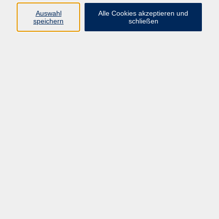
Auswahl
Alle Cookies akzeptieren und
Gesellschaft
speichern
schließen
Kultur
Gesundheit
Sprachen
Beruf
Grundbildung
Junge vhs
Digitales Lernen
Virtuelle Akademie
Inhalte
Startseite
Aktuelles