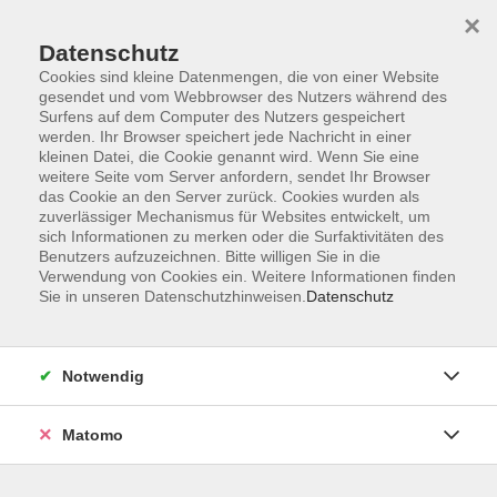
×
Datenschutz
Cookies sind kleine Datenmengen, die von einer Website
gesendet und vom Webbrowser des Nutzers während des
Surfens auf dem Computer des Nutzers gespeichert
Skip to main content
werden. Ihr Browser speichert jede Nachricht in einer
kleinen Datei, die Cookie genannt wird. Wenn Sie eine
weitere Seite vom Server anfordern, sendet Ihr Browser
Der Kurs konnte nicht gefunden werden.
das Cookie an den Server zurück. Cookies wurden als
zuverlässiger Mechanismus für Websites entwickelt, um
sich Informationen zu merken oder die Surfaktivitäten des
Benutzers aufzuzeichnen. Bitte willigen Sie in die
Verwendung von Cookies ein. Weitere Informationen finden
Sie in unseren Datenschutzhinweisen.
Datenschutz
Impressum
Datenschutzerklärung
AGB
Notwendig
Widerruf
Matomo
Programm