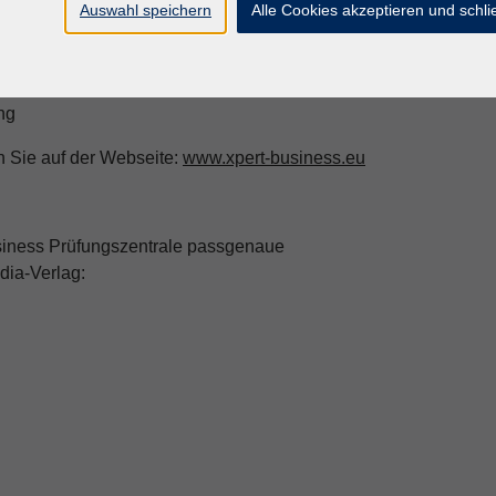
Auswahl speichern
Alle Cookies akzeptieren und schl
ng
n Sie auf der Webseite:
www.xpert-business.eu
siness Prüfungszentrale passgenaue
dia-Verlag: