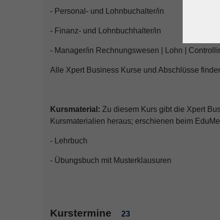
- Personal- und Lohnbuchalter/in
- Finanz- und Lohnbuchhalter/in
- Manager/in Rechnungswesen | Lohn | Controlli
Alle Xpert Business Kurse und Abschlüsse finde
Kursmaterial:
Zu diesem Kurs gibt die Xpert Bu
Kursmaterialien heraus; erschienen beim EduMe
- Lehrbuch
- Übungsbuch mit Musterklausuren
Kurstermine
23