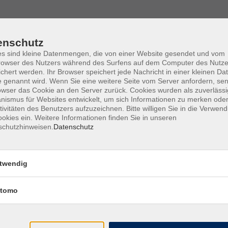
alten
on Ausländern
enschutz
s sind kleine Datenmengen, die von einer Website gesendet und vom
owser des Nutzers während des Surfens auf dem Computer des Nutze
sten
chert werden. Ihr Browser speichert jede Nachricht in einer kleinen Dat
g
 genannt wird. Wenn Sie eine weitere Seite vom Server anfordern, se
owser das Cookie an den Server zurück. Cookies wurden als zuverlässi
ismus für Websites entwickelt, um sich Informationen zu merken oder
tivitäten des Benutzers aufzuzeichnen. Bitte willigen Sie in die Verwen
okies ein. Weitere Informationen finden Sie in unseren
schutzhinweisen.
Datenschutz
rs „Lohn und Gehalt 1“ vermittelt.
twendig
tomo
folgende Xpert Business-Abschlüsse einbringen: