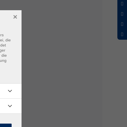
×
rs
ei, die
ndet
ger
 die
dung