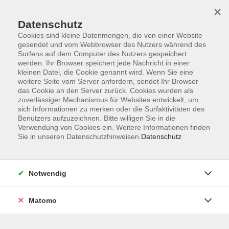
×
Datenschutz
Cookies sind kleine Datenmengen, die von einer Website
gesendet und vom Webbrowser des Nutzers während des
Surfens auf dem Computer des Nutzers gespeichert
Skip to main content
werden. Ihr Browser speichert jede Nachricht in einer
kleinen Datei, die Cookie genannt wird. Wenn Sie eine
weitere Seite vom Server anfordern, sendet Ihr Browser
das Cookie an den Server zurück. Cookies wurden als
zuverlässiger Mechanismus für Websites entwickelt, um
sich Informationen zu merken oder die Surfaktivitäten des
Benutzers aufzuzeichnen. Bitte willigen Sie in die
Verwendung von Cookies ein. Weitere Informationen finden
Sie in unseren Datenschutzhinweisen.
Datenschutz
Sie sind hier:
Beruf
Xpert Business Webinare
Notwendig
Lohn und Gehalt 2 Xpert Business LernNetz
Matomo
Lohn und Gehalt 2