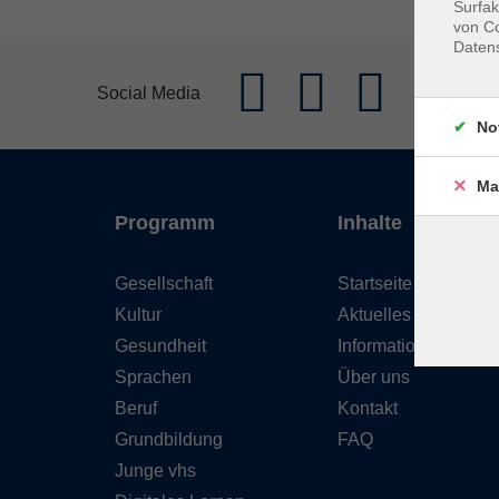
Surfak
von Co
Daten
Social Media
No
Ma
Programm
Inhalte
Gesellschaft
Startseite
Kultur
Aktuelles
Gesundheit
Informationen
Sprachen
Über uns
Beruf
Kontakt
Grundbildung
FAQ
Junge vhs