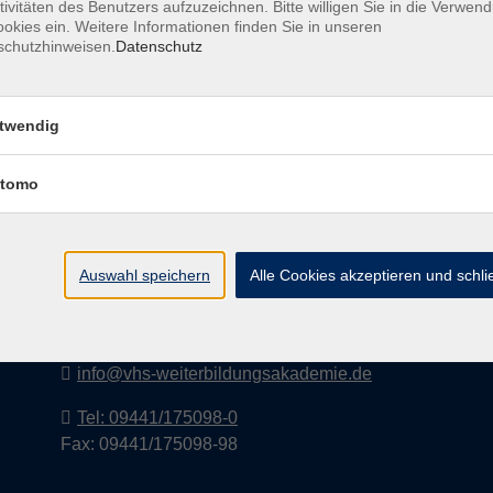
tivitäten des Benutzers aufzuzeichnen. Bitte willigen Sie in die Verwen
okies ein. Weitere Informationen finden Sie in unseren
schutzhinweisen.
Datenschutz
I
twendig
tomo
vhs-Weiterbildungsakademie Kelheim
e.V.
Auswahl speichern
Alle Cookies akzeptieren und schl
Lederergasse 2
93309 Kelheim
info@vhs-weiterbildungsakademie.de
Tel: 09441/175098-0
Fax: 09441/175098-98