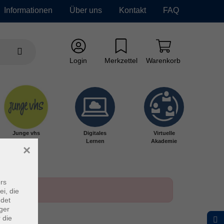
Informationen
Über uns
Kontakt
FAQ
Login
Merkzettel
Warenkorb
Junge vhs
Digitales
Virtuelle
Lernen
Akademie
×
rs
ei, die
ndet
ger
 die