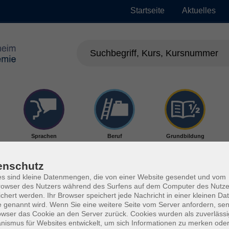
Startseite
Aktuelles
Sprachen
Beruf
Grundbildung
enschutz
s sind kleine Datenmengen, die von einer Website gesendet und vom
owser des Nutzers während des Surfens auf dem Computer des Nutze
chert werden. Ihr Browser speichert jede Nachricht in einer kleinen Dat
 genannt wird. Wenn Sie eine weitere Seite vom Server anfordern, se
owser das Cookie an den Server zurück. Cookies wurden als zuverlässi
ismus für Websites entwickelt, um sich Informationen zu merken oder