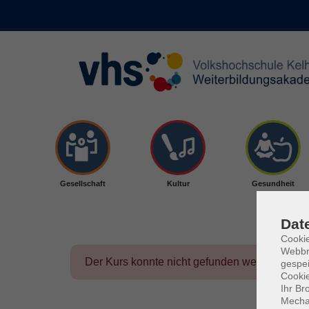
Skip to main content
Gesellschaft
Kultur
Gesundheit
Dat
Cookie
Webbr
Der Kurs konnte nicht gefunden werden.
gespei
Cookie
Ihr Br
Mechan