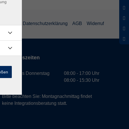
dung
mpressum
Datenschutzerklärung
AGB
Widerruf
Öffnungszeiten
ießen
Montag bis Donnerstag
08:00 - 17:00 Uhr
Freitag
08:00 - 15:30 Uhr
Bitte beachten Sie: Montagnachmittag findet
keine Integrationsberatung statt.