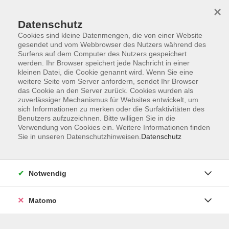
×
Datenschutz
Cookies sind kleine Datenmengen, die von einer Website
gesendet und vom Webbrowser des Nutzers während des
Surfens auf dem Computer des Nutzers gespeichert
Skip to main content
werden. Ihr Browser speichert jede Nachricht in einer
kleinen Datei, die Cookie genannt wird. Wenn Sie eine
weitere Seite vom Server anfordern, sendet Ihr Browser
Der Kurs konnte nicht gefunden werden.
das Cookie an den Server zurück. Cookies wurden als
zuverlässiger Mechanismus für Websites entwickelt, um
sich Informationen zu merken oder die Surfaktivitäten des
Benutzers aufzuzeichnen. Bitte willigen Sie in die
Verwendung von Cookies ein. Weitere Informationen finden
Sie in unseren Datenschutzhinweisen.
Datenschutz
Impressum
Datenschutzerklärung
AGB
Notwendig
Widerruf
Matomo
Programm