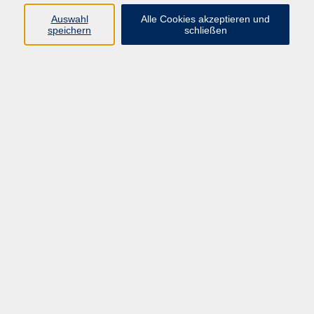
Auswahl
Alle Cookies akzeptieren und
Gesellschaft
speichern
schließen
Kultur
Gesundheit
Sprachen
Beruf
Grundbildung
Junge vhs
Digitales Lernen
Virtuelle Akademie
Inhalte
Startseite
Aktuelles