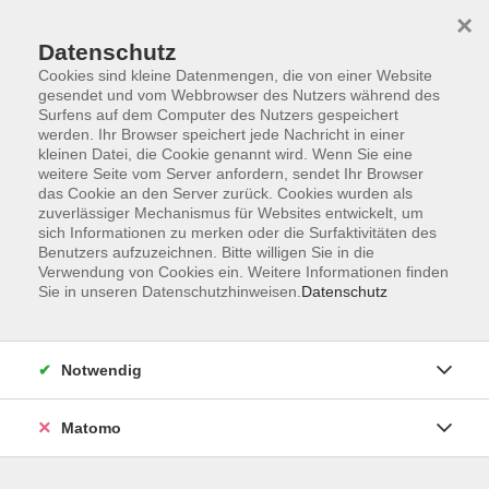
×
Datenschutz
Cookies sind kleine Datenmengen, die von einer Website
gesendet und vom Webbrowser des Nutzers während des
Surfens auf dem Computer des Nutzers gespeichert
Skip to main content
werden. Ihr Browser speichert jede Nachricht in einer
kleinen Datei, die Cookie genannt wird. Wenn Sie eine
weitere Seite vom Server anfordern, sendet Ihr Browser
Der Kurs konnte nicht gefunden werden.
das Cookie an den Server zurück. Cookies wurden als
zuverlässiger Mechanismus für Websites entwickelt, um
sich Informationen zu merken oder die Surfaktivitäten des
Benutzers aufzuzeichnen. Bitte willigen Sie in die
Verwendung von Cookies ein. Weitere Informationen finden
Sie in unseren Datenschutzhinweisen.
Datenschutz
Impressum
Datenschutzerklärung
AGB
Notwendig
Widerruf
Matomo
Programm