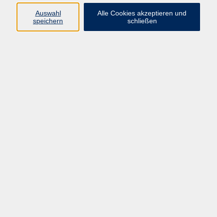
Auswahl
Alle Cookies akzeptieren und
Gesellschaft
speichern
schließen
Kultur
Gesundheit
Sprachen
Beruf
Grundbildung
Junge vhs
Digitales Lernen
Virtuelle Akademie
Inhalte
Startseite
Aktuelles