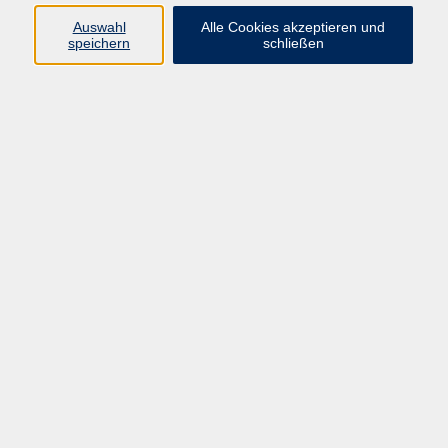
Auswahl
Alle Cookies akzeptieren und
Gesellschaft
speichern
schließen
Kultur
Gesundheit
Sprachen
Beruf
Grundbildung
Junge vhs
Digitales Lernen
Virtuelle Akademie
Inhalte
Startseite
Aktuelles