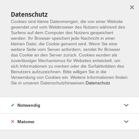
×
Datenschutz
Cookies sind kleine Datenmengen, die von einer Website
gesendet und vom Webbrowser des Nutzers während des
Surfens auf dem Computer des Nutzers gespeichert
Skip to main content
werden. Ihr Browser speichert jede Nachricht in einer
kleinen Datei, die Cookie genannt wird. Wenn Sie eine
weitere Seite vom Server anfordern, sendet Ihr Browser
Der Kurs konnte nicht gefunden werden.
das Cookie an den Server zurück. Cookies wurden als
zuverlässiger Mechanismus für Websites entwickelt, um
sich Informationen zu merken oder die Surfaktivitäten des
Benutzers aufzuzeichnen. Bitte willigen Sie in die
Verwendung von Cookies ein. Weitere Informationen finden
Impressum
Sie in unseren Datenschutzhinweisen.
Datenschutz
Datenschutzerklärung
AGB
Notwendig
Widerruf
Matomo
Programm