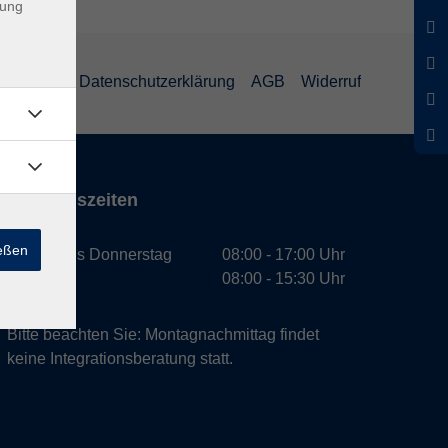
dung
mpressum
Datenschutzerklärung
AGB
Widerruf
Öffnungszeiten
ießen
Montag bis Donnerstag
08:00 - 17:00 Uhr
Freitag
08:00 - 15:30 Uhr
Bitte beachten Sie: Montagnachmittag findet
keine Integrationsberatung statt.