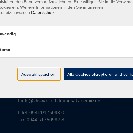
tivitäten des Benutzers aufzuzeichnen. Bitte willigen Sie in die Verwen
okies ein. Weitere Informationen finden Sie in unseren
schutzhinweisen.
Datenschutz
I
twendig
tomo
vhs-Weiterbildungsakademie Kelheim
e.V.
Auswahl speichern
Alle Cookies akzeptieren und schl
Lederergasse 2
93309 Kelheim
info@vhs-weiterbildungsakademie.de
Tel: 09441/175098-0
Fax: 09441/175098-98