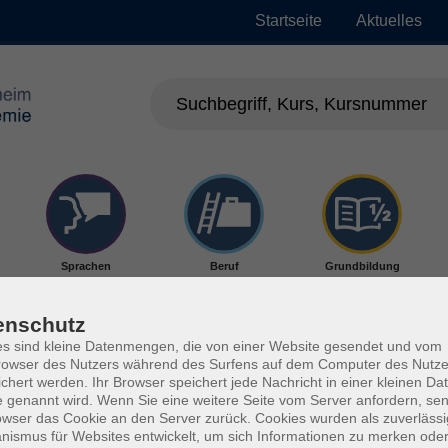
Startseite
Aktuelles
Sprachen
Beruf
Grundbildung
enschutz
s sind kleine Datenmengen, die von einer Website gesendet und vom
owser des Nutzers während des Surfens auf dem Computer des Nutze
chert werden. Ihr Browser speichert jede Nachricht in einer kleinen Dat
 genannt wird. Wenn Sie eine weitere Seite vom Server anfordern, se
owser das Cookie an den Server zurück. Cookies wurden als zuverlässi
ismus für Websites entwickelt, um sich Informationen zu merken oder