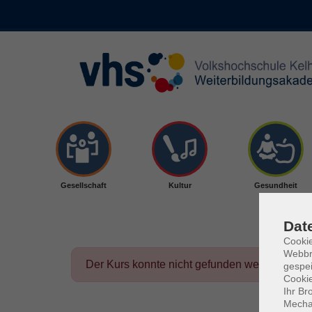
Skip to main content
Gesellschaft
Kultur
Gesundheit
Dat
Cookie
Webbr
Der Kurs konnte nicht gefunden werden.
gespei
Cookie
Ihr Br
Mechan