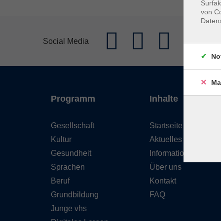
Surfak
von Co
Daten
Social Media
No
Ma
Programm
Inhalte
Gesellschaft
Startseite
Kultur
Aktuelles
Gesundheit
Informationen
Sprachen
Über uns
Beruf
Kontakt
Grundbildung
FAQ
Junge vhs