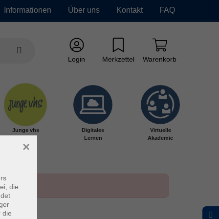
Informationen
Über uns
Kontakt
FAQ
Login
Merkzettel
Warenkorb
Junge vhs
Digitales
Virtuelle
Lernen
Akademie
×
rs
ei, die
ndet
ger
 die