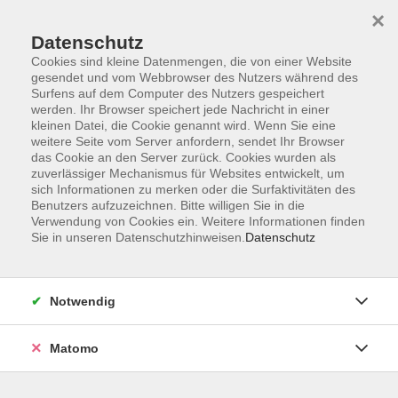
×
Datenschutz
Cookies sind kleine Datenmengen, die von einer Website
gesendet und vom Webbrowser des Nutzers während des
Surfens auf dem Computer des Nutzers gespeichert
Skip to main content
werden. Ihr Browser speichert jede Nachricht in einer
kleinen Datei, die Cookie genannt wird. Wenn Sie eine
weitere Seite vom Server anfordern, sendet Ihr Browser
Der Kurs konnte nicht gefunden werden.
das Cookie an den Server zurück. Cookies wurden als
zuverlässiger Mechanismus für Websites entwickelt, um
sich Informationen zu merken oder die Surfaktivitäten des
Benutzers aufzuzeichnen. Bitte willigen Sie in die
Verwendung von Cookies ein. Weitere Informationen finden
Sie in unseren Datenschutzhinweisen.
Datenschutz
Impressum
Datenschutzerklärung
AGB
Notwendig
Widerruf
Matomo
Programm