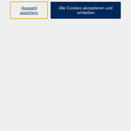
Auswahl
Alle Cookies akzeptieren und
Gesellschaft
speichern
schließen
Kultur
Gesundheit
Sprachen
Beruf
Grundbildung
Junge vhs
Digitales Lernen
Virtuelle Akademie
Inhalte
Startseite
Aktuelles