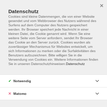
×
Datenschutz
Cookies sind kleine Datenmengen, die von einer Website
gesendet und vom Webbrowser des Nutzers während des
Surfens auf dem Computer des Nutzers gespeichert
Skip to main content
werden. Ihr Browser speichert jede Nachricht in einer
kleinen Datei, die Cookie genannt wird. Wenn Sie eine
weitere Seite vom Server anfordern, sendet Ihr Browser
Der Kurs konnte nicht gefunden werden.
das Cookie an den Server zurück. Cookies wurden als
zuverlässiger Mechanismus für Websites entwickelt, um
sich Informationen zu merken oder die Surfaktivitäten des
Benutzers aufzuzeichnen. Bitte willigen Sie in die
Verwendung von Cookies ein. Weitere Informationen finden
Sie in unseren Datenschutzhinweisen.
Datenschutz
Impressum
Datenschutzerklärung
AGB
Notwendig
Widerruf
Matomo
Programm