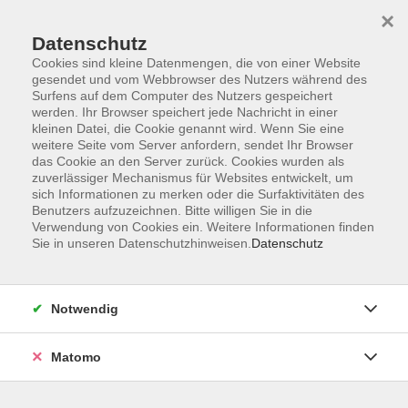
×
Datenschutz
Cookies sind kleine Datenmengen, die von einer Website
gesendet und vom Webbrowser des Nutzers während des
Surfens auf dem Computer des Nutzers gespeichert
Skip to main content
werden. Ihr Browser speichert jede Nachricht in einer
kleinen Datei, die Cookie genannt wird. Wenn Sie eine
weitere Seite vom Server anfordern, sendet Ihr Browser
Der Kurs konnte nicht gefunden werden.
das Cookie an den Server zurück. Cookies wurden als
zuverlässiger Mechanismus für Websites entwickelt, um
sich Informationen zu merken oder die Surfaktivitäten des
Benutzers aufzuzeichnen. Bitte willigen Sie in die
Verwendung von Cookies ein. Weitere Informationen finden
Sie in unseren Datenschutzhinweisen.
Datenschutz
Impressum
Datenschutzerklärung
AGB
Notwendig
Widerruf
Matomo
Programm