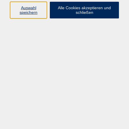
Auswahl
Alle Cookies akzeptieren und
Gesellschaft
speichern
schließen
Kultur
Gesundheit
Sprachen
Beruf
Grundbildung
Junge vhs
Digitales Lernen
Virtuelle Akademie
Inhalte
Startseite
Aktuelles