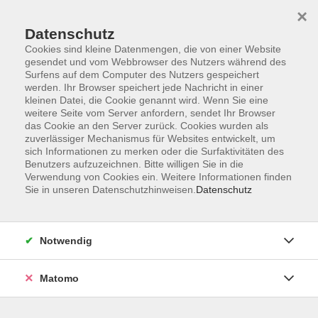
×
Datenschutz
Cookies sind kleine Datenmengen, die von einer Website
gesendet und vom Webbrowser des Nutzers während des
Surfens auf dem Computer des Nutzers gespeichert
Skip to main content
werden. Ihr Browser speichert jede Nachricht in einer
kleinen Datei, die Cookie genannt wird. Wenn Sie eine
weitere Seite vom Server anfordern, sendet Ihr Browser
Der Kurs konnte nicht gefunden werden.
das Cookie an den Server zurück. Cookies wurden als
zuverlässiger Mechanismus für Websites entwickelt, um
sich Informationen zu merken oder die Surfaktivitäten des
Benutzers aufzuzeichnen. Bitte willigen Sie in die
Verwendung von Cookies ein. Weitere Informationen finden
Sie in unseren Datenschutzhinweisen.
Datenschutz
Impressum
Datenschutzerklärung
AGB
Notwendig
Widerruf
Matomo
Programm