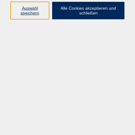
Auswahl
Alle Cookies akzeptieren und
Gesellschaft
speichern
schließen
Kultur
Gesundheit
Sprachen
Beruf
Grundbildung
Junge vhs
Digitales Lernen
Virtuelle Akademie
Inhalte
Startseite
Aktuelles