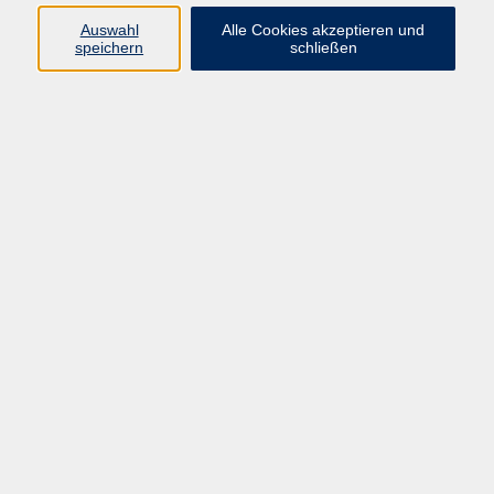
Auswahl
Alle Cookies akzeptieren und
Gesellschaft
speichern
schließen
Kultur
Gesundheit
Sprachen
Beruf
Grundbildung
Junge vhs
Digitales Lernen
Virtuelle Akademie
Inhalte
Startseite
Aktuelles