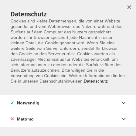
×
Datenschutz
Cookies sind kleine Datenmengen, die von einer Website
gesendet und vom Webbrowser des Nutzers während des
Surfens auf dem Computer des Nutzers gespeichert
Skip to main content
werden. Ihr Browser speichert jede Nachricht in einer
kleinen Datei, die Cookie genannt wird. Wenn Sie eine
weitere Seite vom Server anfordern, sendet Ihr Browser
Der Kurs konnte nicht gefunden werden.
das Cookie an den Server zurück. Cookies wurden als
zuverlässiger Mechanismus für Websites entwickelt, um
sich Informationen zu merken oder die Surfaktivitäten des
Benutzers aufzuzeichnen. Bitte willigen Sie in die
Verwendung von Cookies ein. Weitere Informationen finden
Impressum
Sie in unseren Datenschutzhinweisen.
Datenschutz
Datenschutzerklärung
AGB
Notwendig
Widerruf
Matomo
Programm