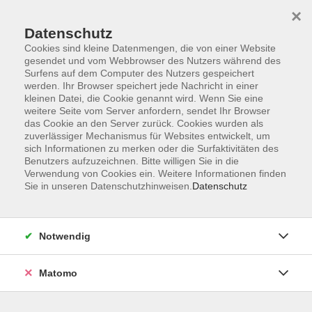
×
Datenschutz
Cookies sind kleine Datenmengen, die von einer Website
gesendet und vom Webbrowser des Nutzers während des
Surfens auf dem Computer des Nutzers gespeichert
Skip to main content
werden. Ihr Browser speichert jede Nachricht in einer
kleinen Datei, die Cookie genannt wird. Wenn Sie eine
weitere Seite vom Server anfordern, sendet Ihr Browser
Der Kurs konnte nicht gefunden werden.
das Cookie an den Server zurück. Cookies wurden als
zuverlässiger Mechanismus für Websites entwickelt, um
sich Informationen zu merken oder die Surfaktivitäten des
Benutzers aufzuzeichnen. Bitte willigen Sie in die
Verwendung von Cookies ein. Weitere Informationen finden
Sie in unseren Datenschutzhinweisen.
Datenschutz
Impressum
Datenschutzerklärung
AGB
Notwendig
Widerruf
Matomo
Programm