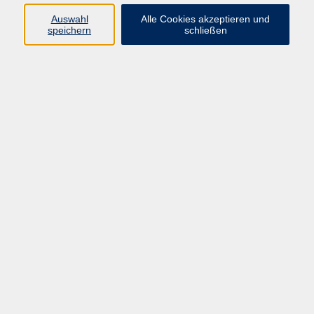
Auswahl
Alle Cookies akzeptieren und
Gesellschaft
speichern
schließen
Kultur
Gesundheit
Sprachen
Beruf
Grundbildung
Junge vhs
Digitales Lernen
Virtuelle Akademie
Inhalte
Startseite
Aktuelles