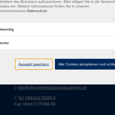
tivitäten des Benutzers aufzuzeichnen. Bitte willigen Sie in die Verwen
okies ein. Weitere Informationen finden Sie in unseren
schutzhinweisen.
Datenschutz
I
twendig
tomo
vhs-Weiterbildungsakademie Kelheim
e.V.
Auswahl speichern
Alle Cookies akzeptieren und schl
Lederergasse 2
93309 Kelheim
info@vhs-weiterbildungsakademie.de
Tel: 09441/175098-0
Fax: 09441/175098-98