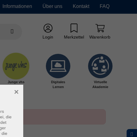
Informationen
Über uns
Kontakt
FAQ
Login
Merkzettel
Warenkorb
Junge vhs
Digitales
Virtuelle
Lernen
Akademie
×
rs
ei, die
ndet
ger
 die