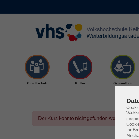
Skip to main content
Gesellschaft
Kultur
Gesundheit
Dat
Cookie
Webbr
Der Kurs konnte nicht gefunden werden.
gespei
Cookie
Ihr Br
Mechan