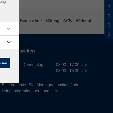
dung
mpressum
Datenschutzerklärung
AGB
Widerruf
Öffnungszeiten
ießen
Montag bis Donnerstag
08:00 - 17:00 Uhr
Freitag
08:00 - 15:30 Uhr
Bitte beachten Sie: Montagnachmittag findet
keine Integrationsberatung statt.