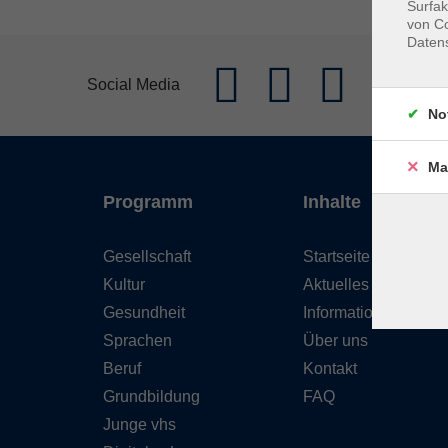
Surfak
von Co
Daten
Social Media
No
Ma
Programm
Inhalte
Gesellschaft
Startseite
Kultur
Aktuelles
Gesundheit
Informationen
Sprachen
Über uns
Beruf
Kontakt
Grundbildung
FAQ
Junge vhs