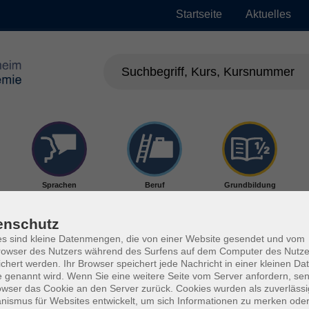
Startseite
Aktuelles
Sprachen
Beruf
Grundbildung
enschutz
s sind kleine Datenmengen, die von einer Website gesendet und vom
owser des Nutzers während des Surfens auf dem Computer des Nutze
chert werden. Ihr Browser speichert jede Nachricht in einer kleinen Dat
 genannt wird. Wenn Sie eine weitere Seite vom Server anfordern, se
owser das Cookie an den Server zurück. Cookies wurden als zuverlässi
ismus für Websites entwickelt, um sich Informationen zu merken oder