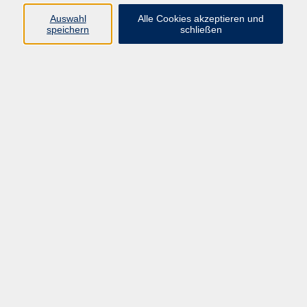
Auswahl
Alle Cookies akzeptieren und
Gesellschaft
speichern
schließen
Kultur
Gesundheit
Sprachen
Beruf
Grundbildung
Junge vhs
Digitales Lernen
Virtuelle Akademie
Inhalte
Startseite
Aktuelles