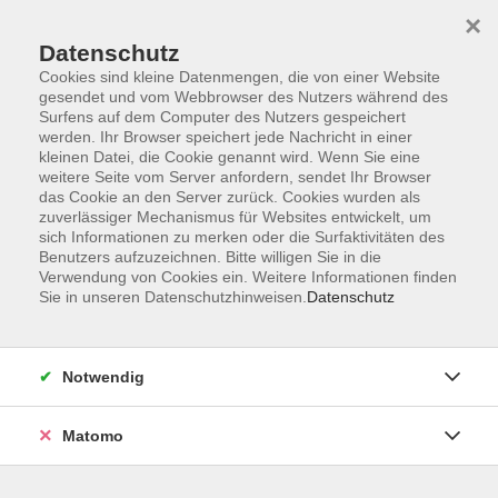
×
Datenschutz
Cookies sind kleine Datenmengen, die von einer Website
gesendet und vom Webbrowser des Nutzers während des
Surfens auf dem Computer des Nutzers gespeichert
Skip to main content
werden. Ihr Browser speichert jede Nachricht in einer
kleinen Datei, die Cookie genannt wird. Wenn Sie eine
weitere Seite vom Server anfordern, sendet Ihr Browser
Der Kurs konnte nicht gefunden werden.
das Cookie an den Server zurück. Cookies wurden als
zuverlässiger Mechanismus für Websites entwickelt, um
sich Informationen zu merken oder die Surfaktivitäten des
Benutzers aufzuzeichnen. Bitte willigen Sie in die
Verwendung von Cookies ein. Weitere Informationen finden
Sie in unseren Datenschutzhinweisen.
Datenschutz
Impressum
Datenschutzerklärung
AGB
Notwendig
Widerruf
Matomo
Programm