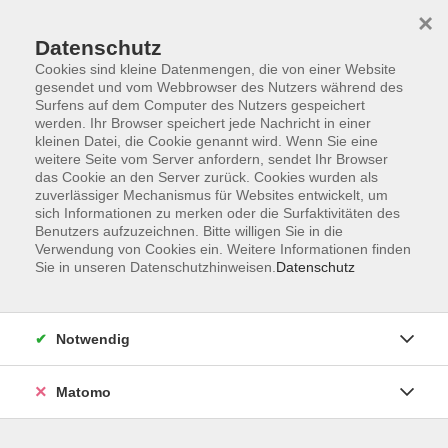
×
Datenschutz
Cookies sind kleine Datenmengen, die von einer Website
gesendet und vom Webbrowser des Nutzers während des
Surfens auf dem Computer des Nutzers gespeichert
Skip to main content
werden. Ihr Browser speichert jede Nachricht in einer
kleinen Datei, die Cookie genannt wird. Wenn Sie eine
weitere Seite vom Server anfordern, sendet Ihr Browser
Der Kurs konnte nicht gefunden werden.
das Cookie an den Server zurück. Cookies wurden als
zuverlässiger Mechanismus für Websites entwickelt, um
sich Informationen zu merken oder die Surfaktivitäten des
Benutzers aufzuzeichnen. Bitte willigen Sie in die
Verwendung von Cookies ein. Weitere Informationen finden
Sie in unseren Datenschutzhinweisen.
Datenschutz
Impressum
Datenschutzerklärung
AGB
Notwendig
Widerruf
Matomo
Programm