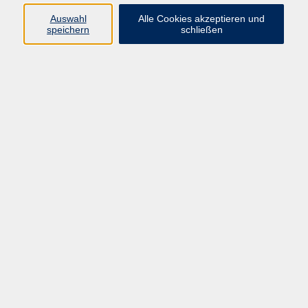
Auswahl
Alle Cookies akzeptieren und
Gesellschaft
speichern
schließen
Kultur
Gesundheit
Sprachen
Beruf
Grundbildung
Junge vhs
Digitales Lernen
Virtuelle Akademie
Inhalte
Startseite
Aktuelles