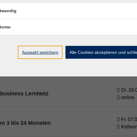
Di. 28.
rt Business LearnNetz
online
twendig
tomo
Di. 28.
 LernNetz
online
Auswahl speichern
Alle Cookies akzeptieren und schl
Di. 28.
 LernNetz
online
Di. 28.
 Business LernNetz
online
Fr. 07.
on 3 bis 24 Monaten
Kelhei