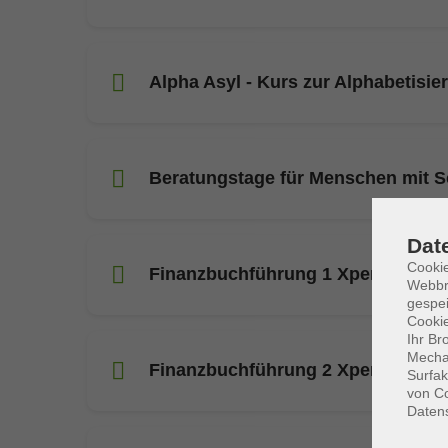
Alpha Asyl - Kurs zur Alphabetisi
Beratungstage für Menschen mit S
Dat
Cookie
Finanzbuchführung 1 Xpert Busine
Webbr
gespei
Cookie
Ihr Br
Mechan
Finanzbuchführung 2 Xpert Busine
Surfak
von Co
Daten