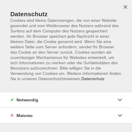
×
Datenschutz
Cookies sind kleine Datenmengen, die von einer Website
gesendet und vom Webbrowser des Nutzers während des
Surfens auf dem Computer des Nutzers gespeichert
Skip to main content
werden. Ihr Browser speichert jede Nachricht in einer
kleinen Datei, die Cookie genannt wird. Wenn Sie eine
weitere Seite vom Server anfordern, sendet Ihr Browser
Der Kurs konnte nicht gefunden werden.
das Cookie an den Server zurück. Cookies wurden als
zuverlässiger Mechanismus für Websites entwickelt, um
sich Informationen zu merken oder die Surfaktivitäten des
Benutzers aufzuzeichnen. Bitte willigen Sie in die
Verwendung von Cookies ein. Weitere Informationen finden
Sie in unseren Datenschutzhinweisen.
Datenschutz
Impressum
Datenschutzerklärung
AGB
Notwendig
Widerruf
Matomo
Programm