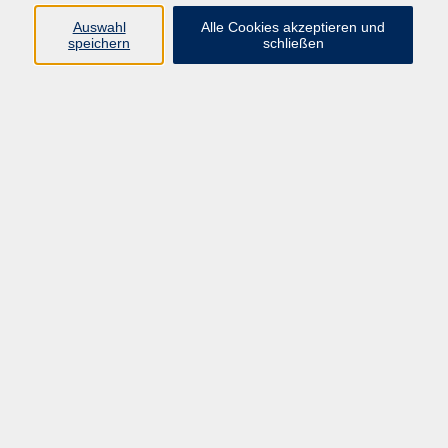
Auswahl
Alle Cookies akzeptieren und
Gesellschaft
speichern
schließen
Kultur
Gesundheit
Sprachen
Beruf
Grundbildung
Junge vhs
Digitales Lernen
Virtuelle Akademie
Inhalte
Startseite
Aktuelles