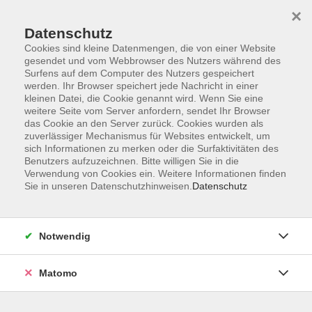
×
Datenschutz
Cookies sind kleine Datenmengen, die von einer Website
gesendet und vom Webbrowser des Nutzers während des
Surfens auf dem Computer des Nutzers gespeichert
Skip to main content
werden. Ihr Browser speichert jede Nachricht in einer
kleinen Datei, die Cookie genannt wird. Wenn Sie eine
weitere Seite vom Server anfordern, sendet Ihr Browser
Der Kurs konnte nicht gefunden werden.
das Cookie an den Server zurück. Cookies wurden als
zuverlässiger Mechanismus für Websites entwickelt, um
sich Informationen zu merken oder die Surfaktivitäten des
Benutzers aufzuzeichnen. Bitte willigen Sie in die
Verwendung von Cookies ein. Weitere Informationen finden
Sie in unseren Datenschutzhinweisen.
Datenschutz
Impressum
Datenschutzerklärung
AGB
Notwendig
Widerruf
Matomo
Programm