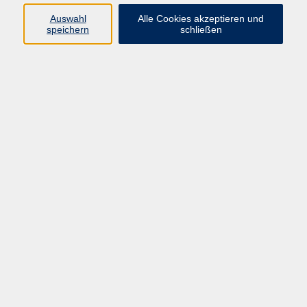
Auswahl
Alle Cookies akzeptieren und
Gesellschaft
speichern
schließen
Kultur
Gesundheit
Sprachen
Beruf
Grundbildung
Junge vhs
Digitales Lernen
Virtuelle Akademie
Inhalte
Startseite
Aktuelles