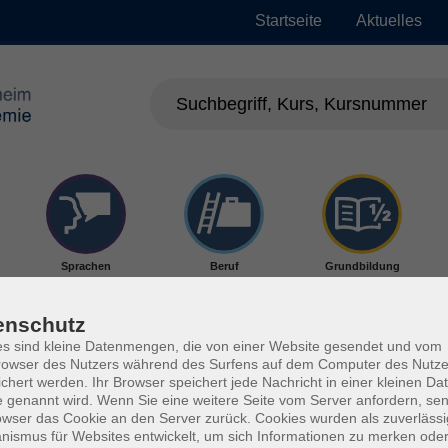
Startseite
Aktuelles
Sprachen
Beruf
Grundbildung
enschutz
s sind kleine Datenmengen, die von einer Website gesendet und vom
owser des Nutzers während des Surfens auf dem Computer des Nutze
chert werden. Ihr Browser speichert jede Nachricht in einer kleinen Dat
 genannt wird. Wenn Sie eine weitere Seite vom Server anfordern, se
owser das Cookie an den Server zurück. Cookies wurden als zuverlässi
ismus für Websites entwickelt, um sich Informationen zu merken oder