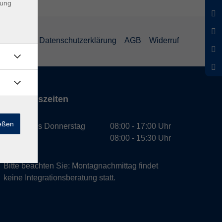
dung
mpressum
Datenschutzerklärung
AGB
Widerruf
Öffnungszeiten
ießen
Montag bis Donnerstag
08:00 - 17:00 Uhr
Freitag
08:00 - 15:30 Uhr
Bitte beachten Sie: Montagnachmittag findet
keine Integrationsberatung statt.