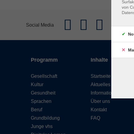
Surfak
von Co
Daten
Social Media
No
Ma
Programm
Inhalte
Gesellschaft
Startseite
Kultur
Aktuelles
Gesundheit
Informationen
Sprachen
Über uns
Beruf
Kontakt
Grundbildung
FAQ
Junge vhs