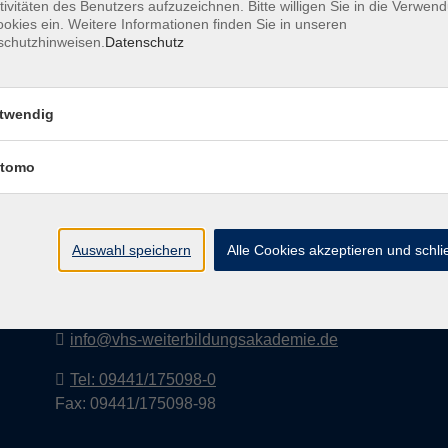
tivitäten des Benutzers aufzuzeichnen. Bitte willigen Sie in die Verwen
okies ein. Weitere Informationen finden Sie in unseren
schutzhinweisen.
Datenschutz
I
twendig
tomo
vhs-Weiterbildungsakademie Kelheim
e.V.
Auswahl speichern
Alle Cookies akzeptieren und schl
Lederergasse 2
93309 Kelheim
info@vhs-weiterbildungsakademie.de
Tel: 09441/175098-0
Fax: 09441/175098-98