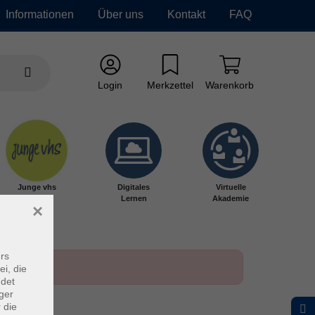
Informationen
Über uns
Kontakt
FAQ
Login
Merkzettel
Warenkorb
Junge vhs
Digitales
Virtuelle
Lernen
Akademie
×
rs
ei, die
ndet
ger
 die