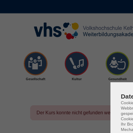
Skip to main content
Gesellschaft
Kultur
Gesundheit
Dat
Cookie
Webbr
Der Kurs konnte nicht gefunden werden.
gespei
Cookie
Ihr Br
Mechan