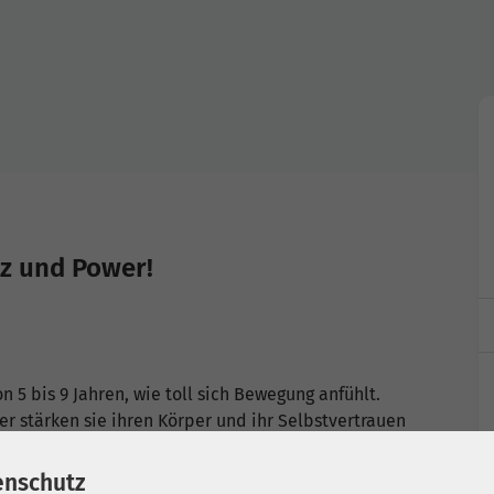
z und Power!
 5 bis 9 Jahren, wie toll sich Bewegung anfühlt.
r stärken sie ihren Körper und ihr Selbstvertrauen
enschutz
indet seine eigene Stärke!