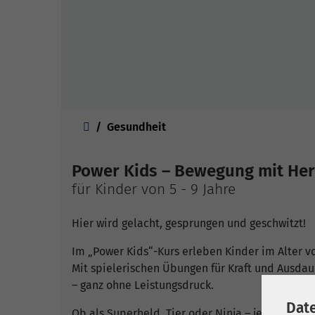
Sie sind hier:
Gesundheit
Power Kids – Bewegung mit Her
für Kinder von 5 - 9 Jahre
Hier wird gelacht, gesprungen und geschwitzt!
Im „Power Kids“-Kurs erleben Kinder im Alter von
Mit spielerischen Übungen für Kraft und Ausdaue
– ganz ohne Leistungsdruck.
Dat
Ob als Superheld, Tier oder Ninja – jedes Kind f