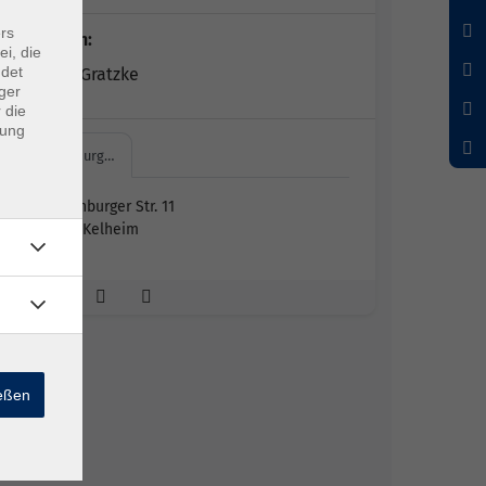
rs
Dozent*in:
ei, die
ndet
Ramona Gratzke
ger
 die
dung
Riedenburg…
Riedenburger Str. 11
93309 Kelheim
ießen