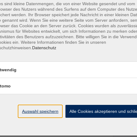
s sind kleine Datenmengen, die von einer Website gesendet und vom
owser des Nutzers während des Surfens auf dem Computer des Nutze
chert werden. Ihr Browser speichert jede Nachricht in einer kleinen Dat
 genannt wird. Wenn Sie eine weitere Seite vom Server anfordern, se
owser das Cookie an den Server zurück. Cookies wurden als zuverlässi
ismus für Websites entwickelt, um sich Informationen zu merken oder
tivitäten des Benutzers aufzuzeichnen. Bitte willigen Sie in die Verwen
okies ein. Weitere Informationen finden Sie in unseren
schutzhinweisen.
Datenschutz
twendig
tomo
Ort / Raum
Auswahl speichern
Alle Cookies akzeptieren und schl
– 17:45 Uhr