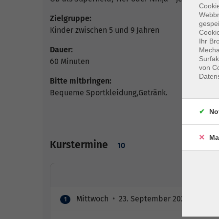
Cookie
Webbr
Zielgruppe:
gespei
Kinder zwischen 5 und 9 Jahren
Cookie
Ihr Br
Dauer:
Mechan
Surfak
60 Minuten
von Co
Daten
Bitte mitbringen:
Bequeme Sportkleidung,Getränk.
No
Ma
Kurstermine
10
Mittwoch
•
23. September 2026
•
16:45 
1