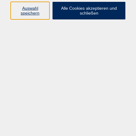
Auswahl
Alle Cookies akzeptieren und
speichern
schließen
Beratungstage für Menschen mit
Schwerhörigkeit
Di. 28.07.2026 14:00
Kelheim
Impressum
Datenschutzerklärung
AGB
Widerruf