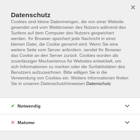
×
Datenschutz
Cookies sind kleine Datenmengen, die von einer Website
gesendet und vom Webbrowser des Nutzers während des
Surfens auf dem Computer des Nutzers gespeichert
Skip to main content
werden. Ihr Browser speichert jede Nachricht in einer
kleinen Datei, die Cookie genannt wird. Wenn Sie eine
weitere Seite vom Server anfordern, sendet Ihr Browser
Der Kurs konnte nicht gefunden werden.
das Cookie an den Server zurück. Cookies wurden als
zuverlässiger Mechanismus für Websites entwickelt, um
sich Informationen zu merken oder die Surfaktivitäten des
Benutzers aufzuzeichnen. Bitte willigen Sie in die
Verwendung von Cookies ein. Weitere Informationen finden
Sie in unseren Datenschutzhinweisen.
Datenschutz
Impressum
Datenschutzerklärung
AGB
Notwendig
Widerruf
Matomo
Programm