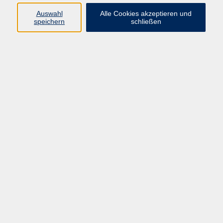
Auswahl
Alle Cookies akzeptieren und
Gesellschaft
speichern
schließen
Kultur
Gesundheit
Sprachen
Beruf
Grundbildung
Junge vhs
Digitales Lernen
Virtuelle Akademie
Inhalte
Startseite
Aktuelles