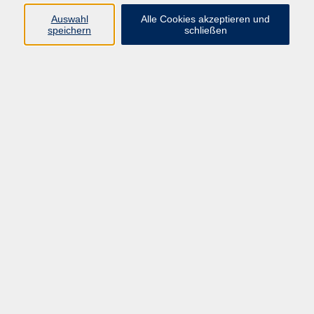
Auswahl
Alle Cookies akzeptieren und
speichern
schließen
Rückenfit - dein Rücken, deine Power
Mi. 17.06.2026 18:00
Kelheim
Beratungstage für Menschen mit
Schwerhörigkeit
Di. 28.07.2026 14:00
Kelheim
Qi Gong - Schnupperworkshop
Sa. 08.08.2026 10:00